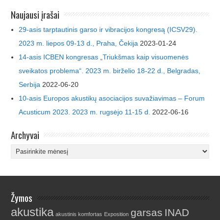
Naujausi įrašai
29-asis tarptautinis garso ir vibracijos kongresą (ICSV29).
2023 m. liepos 09-13 d., Praha, Čekija
2023-01-24
14-asis ICBEN kongresas „Triukšmas kaip visuomenės
sveikatos problema“. 2023 m. birželio 18-22 d., Belgradas,
Serbija
2022-06-20
10-asis Europos akustikų asociacijos suvažiavimas – Forum
Acusticum 2023. 2023 m. rugsėjo 11-15 d.
2022-06-16
Archyvai
Archyvai
Žymos
akustika
garsas
INAD
akustinis komfortas
Exposition