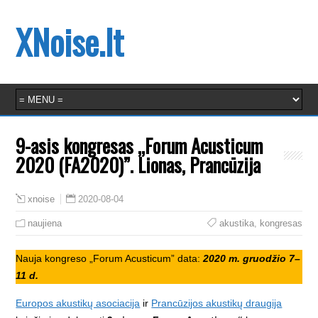
XNoise.lt
9-asis kongresas „Forum Acusticum
2020 (FA2020)”. Lionas, Prancūzija
2020-08-04
xnoise
naujiena
akustika
,
kongresas
Nauja kongreso „Forum Acusticum” data:
2020 m. gruodžio 7–
11 d.
Europos akustikų asociacija
ir
Prancūzijos akustikų draugija