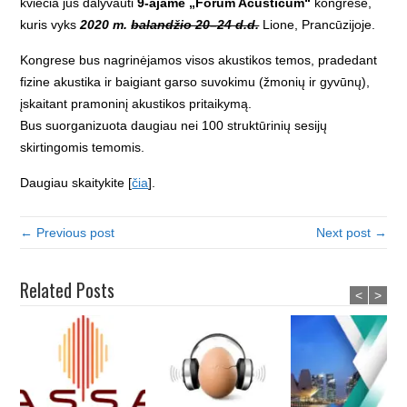
kviečia jus dalyvauti
9‑ajame „Forum Acusticum“
kongrese,
kuris vyks
2020 m.
balandžio 20–24 d.d.
Lione, Prancūzijoje.
Kongrese bus nagrinėjamos visos akustikos temos, pradedant
fizine akustika ir baigiant garso suvokimu (žmonių ir gyvūnų),
įskaitant pramoninį akustikos pritaikymą.
Bus suorganizuota daugiau nei 100 struktūrinių sesijų
skirtingomis temomis.
Daugiau skaitykite [
čia
].
← Previous post
Next post →
Related Posts
<
>