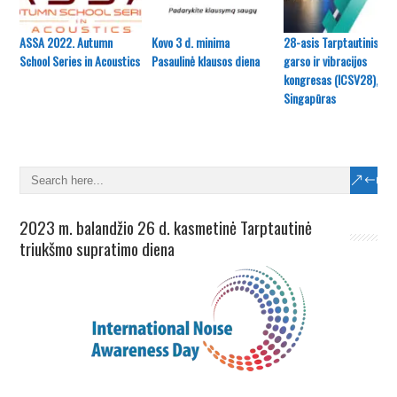
ASSA 2022. Autumn
Kovo 3 d. minima
28-asis Tarptautinis
School Series in Acoustics
Pasaulinė klausos diena
garso ir vibracijos
kongresas (ICSV28),
Singapūras
2023 m. balandžio 26 d. kasmetinė Tarptautinė
triukšmo supratimo diena