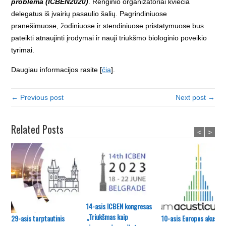
problema (ICBEN2020)
. Renginio organizatoriai kviečia
delegatus iš įvairių pasau­lio šalių. Pagrindiniuose
pranešimuose, žodiniuose ir stendiniuose pristatymuose bus
pateikti atnaujinti įrodymai ir nauji triukšmo biologinio poveikio
tyrimai.
Daugiau informacijos rasite [
čia
].
← Previous post
Next post →
Related Posts
<
>
14-asis ICBEN kongresas
„Triukšmas kaip
29-asis tarptautinis
10-asis Europos akustik