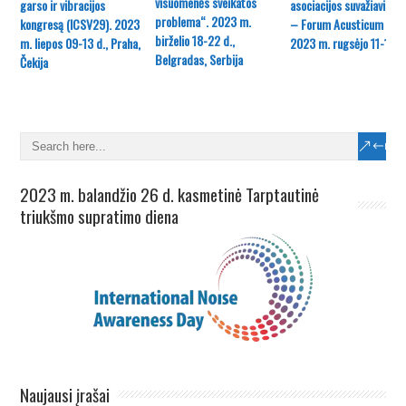
visuomenės sveikatos
garso ir vibracijos
asociacijos suvažiavimas
problema“. 2023 m.
kongresą (ICSV29). 2023
– Forum Acusticum 202
birželio 18-22 d.,
m. liepos 09-13 d., Praha,
2023 m. rugsėjo 11-15 d
Belgradas, Serbija
Čekija
2023 m. balandžio 26 d. kasmetinė Tarptautinė
triukšmo supratimo diena
Naujausi įrašai