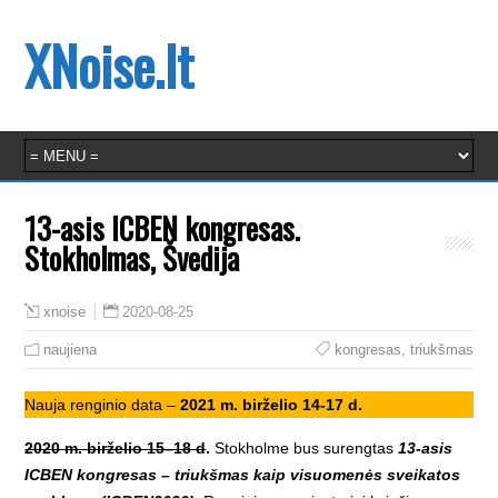
XNoise.lt
13-asis ICBEN kongresas.
Stokholmas, Švedija
2020-08-25
xnoise
naujiena
kongresas
,
triukšmas
Nauja renginio data –
2021 m. birželio 14-17 d.
2020 m. birželio 15–18 d
.
Stokholme bus surengtas
13-asis
ICBEN kongresas – triukšmas kaip visuomenės sveikatos