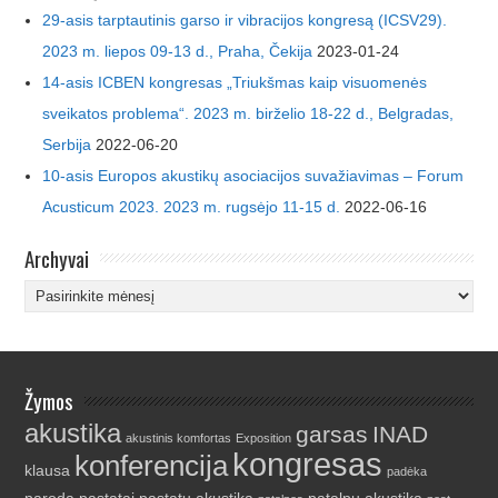
29-asis tarptautinis garso ir vibracijos kongresą (ICSV29).
2023 m. liepos 09-13 d., Praha, Čekija
2023-01-24
14-asis ICBEN kongresas „Triukšmas kaip visuomenės
sveikatos problema“. 2023 m. birželio 18-22 d., Belgradas,
Serbija
2022-06-20
10-asis Europos akustikų asociacijos suvažiavimas – Forum
Acusticum 2023. 2023 m. rugsėjo 11-15 d.
2022-06-16
Archyvai
Archyvai
Žymos
akustika
garsas
INAD
akustinis komfortas
Exposition
kongresas
konferencija
klausa
padėka