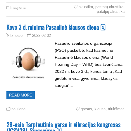
akustika
,
pastatų akustika
,
naujiena
patalpų akustika
Kovo 3 d. minima Pasaulinė klausos diena 🗓
2022-02-02
xnoise
Pasaulio sveikatos organizacija
(PSO) paskelbė, kad kasmetinė
Pasaulinė klausos diena (World
Hearing Day – WHD) bus švenčiama
2022 m. kovo 3 d., kurios tema „Kad
girdėtum visą gyvenimą, klausykis
saugiai“….
READ MORE
naujiena
garsas
,
klausa
,
triukšmas
28-asis Tarptautinis garso ir vibracijos kongresas
(ICSV28), Singapūras 🗓