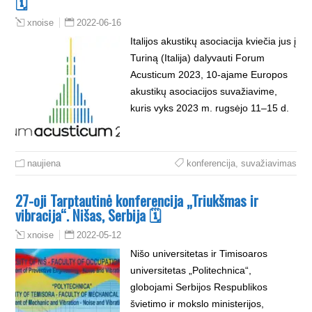
🗓
2022-06-16
xnoise
Italijos akustikų asociacija kviečia jus į
Turiną (Italija) dalyvauti Forum
Acusticum 2023, 10-ajame Europos
akustikų asociacijos suvažiavime,
kuris vyks 2023 m. rugsėjo 11–15 d.
naujiena
konferencija
,
suvažiavimas
27-oji Tarptautinė konferencija „Triukšmas ir
vibracija“. Nišas, Serbija 🗓
2022-05-12
xnoise
Nišo universitetas ir Timisoaros
universitetas „Politechnica“,
globojami Serbijos Respublikos
švietimo ir mokslo ministerijos,