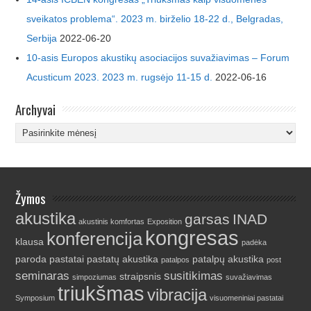
sveikatos problema“. 2023 m. birželio 18-22 d., Belgradas,
Serbija
2022-06-20
10-asis Europos akustikų asociacijos suvažiavimas – Forum
Acusticum 2023. 2023 m. rugsėjo 11-15 d.
2022-06-16
Archyvai
Archyvai
Žymos
akustika
garsas
INAD
akustinis komfortas
Exposition
kongresas
konferencija
klausa
padėka
paroda
pastatai
pastatų akustika
patalpų akustika
patalpos
post
seminaras
susitikimas
straipsnis
simpoziumas
suvažiavimas
triukšmas
vibracija
Symposium
visuomeniniai pastatai