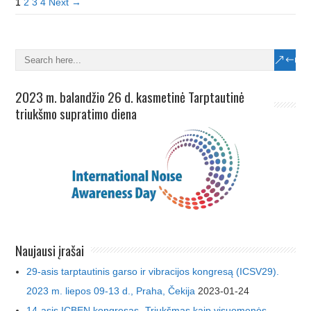
1
2
3
4
Next →
2023 m. balandžio 26 d. kasmetinė Tarptautinė
triukšmo supratimo diena
Naujausi įrašai
29-asis tarptautinis garso ir vibracijos kongresą (ICSV29).
2023 m. liepos 09-13 d., Praha, Čekija
2023-01-24
14-asis ICBEN kongresas „Triukšmas kaip visuomenės