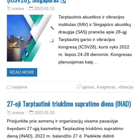
2022-01-13
xnoise
Tarptautinis akustikos ir vibracijos
institutas (IIAV) ir Singapūro akustikų
draugija (SAS) praneša apie 28-ąjį
Tarptautinį garso ir vibracijos
kongresą (ICSV28), kuris vyks 2022
m. liepos 24-28 dienomis. Kongresas
planuojamas kaip…
READ MORE
naujiena
garsas
,
kongresas
,
vibracija
27-oji Tarptautinė triukšmo supratimo diena (INAD)
2022-01-10
xnoise
Prisijunkite prie asmenų ir organizacijų visame pasaulyje
švęsdami 27-ąją kasmetinę Tarptautinę triukšmo supratimo
dieną (INAD), 2022 m. balandžio 27 d. Padėkite didinti