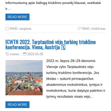
informuotumą apie žalingą triukšmo poveikį klausai, sveikatai
ir…
READ MORE
INAD
,
naujiena
INAD
,
triukšmas
ICWTN 2022. Tarptautinė vėjo turbinų triukšmo
konferencija. Viena, Austrija 🗓
2022-01-05
xnoise
2022 m. liepos 28–29 dienomis
Vienoje vyks Tarptautinės vėjo
turbinų triukšmo konferencija. Jos
tikslas – suburti pirmaujančius
akademinius mokslininkus, tyrėjus ir
mokslininkus, kurie dalytųsi patirtimi ir
tyrimų rezultatais visais vėjo…
READ MORE