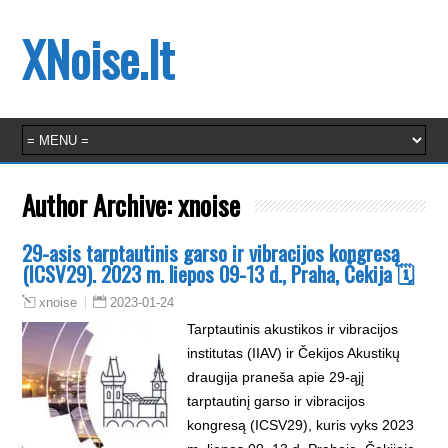
XNoise.lt
Author Archive:
xnoise
29-asis tarptautinis garso ir vibracijos kongresą
(ICSV29). 2023 m. liepos 09-13 d., Praha, Čekija 🗓
2023-01-24
xnoise
Tarptautinis akustikos ir vibracijos
institutas (IIAV) ir Čekijos Akustikų
draugija praneša apie 29-ąjį
tarptautinį garso ir vibracijos
kongresą (ICSV29), kuris vyks 2023