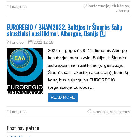
konferencija
,
triukšmas
,
naujiena
vibracija
EUROREGIO / BNAM2022. Baltijos ir Šiaurės šalių
akustiniai susitikimai. Alborgas, Danija 🗓
2021-12-15
xnoise
2022 m. gegužės 9–11 dienomis Alborge
kas dvejus metus vyks Baltijos ir Šiaurės
šalių akustiniai susitikimai (organizuoja
Šiaurės šalių akustikų asociacija), kurie šį
kartą bus sujungti su EUROREGIO
(organizuoja Europos…
READ MORE
naujiena
akustika
,
susitikimas
Post navigation