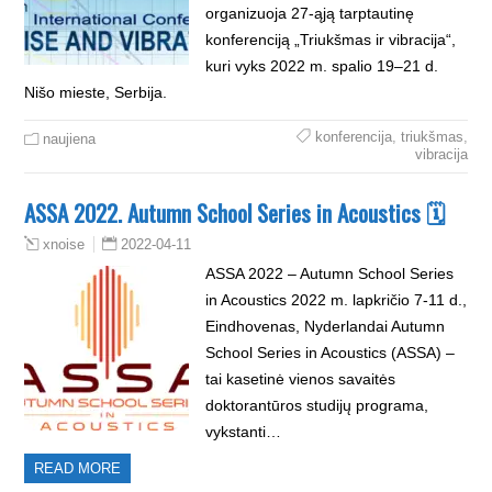
organizuoja 27-ąją tarptautinę
konferenciją „Triukšmas ir vibracija“,
kuri vyks 2022 m. spalio 19–21 d.
Nišo mieste, Serbija.
konferencija
,
triukšmas
,
naujiena
vibracija
ASSA 2022. Autumn School Series in Acoustics 🗓
2022-04-11
xnoise
ASSA 2022 – Autumn School Series
in Acoustics 2022 m. lapkričio 7-11 d.,
Eindhovenas, Nyderlandai Autumn
School Series in Acoustics (ASSA) –
tai kasetinė vienos savaitės
doktorantūros studijų programa,
vykstanti…
READ MORE