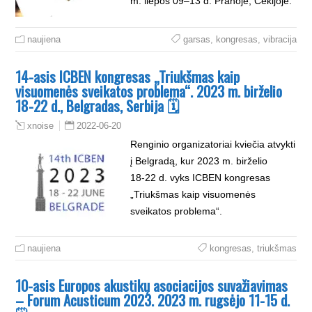
m. liepos 09–13 d. Prahoje, Čekijoje.
naujiena
garsas
,
kongresas
,
vibracija
14-asis ICBEN kongresas „Triukšmas kaip
visuomenės sveikatos problema“. 2023 m. birželio
18-22 d., Belgradas, Serbija 🗓
2022-06-20
xnoise
Renginio organizatoriai kviečia atvykti
į Belgradą, kur 2023 m. birželio
18‑22 d. vyks ICBEN kongresas
„Triukšmas kaip visuomenės
sveikatos problema“.
naujiena
kongresas
,
triukšmas
10-asis Europos akustikų asociacijos suvažiavimas
– Forum Acusticum 2023. 2023 m. rugsėjo 11-15 d.