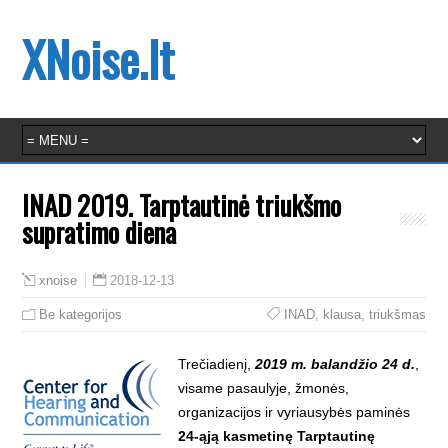
XNoise.lt
INAD 2019. Tarptautinė triukšmo
supratimo diena
2018-12-13
xnoise
Be kategorijos
INAD
,
klausa
,
triukšmas
Trečiadienį,
2019 m. balandžio 24 d.
,
visame pasaulyje, žmonės,
organizacijos ir vyriausybės paminės
24-ąją kasmetinę Tarptautinę