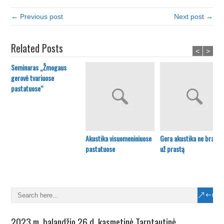
← Previous post
Next post →
Related Posts
<
>
Seminaras „Žmogaus
gerovė tvariuose
pastatuose“
Akustika visuomeniniuose
Gera akustika ne brangi
pastatuose
už prastą
2023 m. balandžio 26 d. kasmetinė Tarptautinė