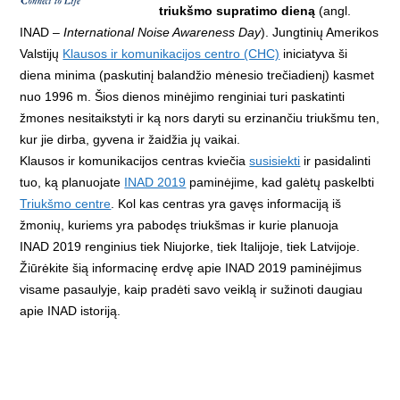
triukšmo supratimo dieną
(angl.
INAD –
International Noise Awareness Day
). Jungtinių Amerikos
Valstijų
Klausos ir komunikacijos centro (CHC)
iniciatyva ši
diena minima (paskutinį balandžio mėnesio trečiadienį) kasmet
nuo 1996 m. Šios dienos minėjimo renginiai turi paskatinti
žmones nesitaikstyti ir ką nors daryti su erzinančiu triukšmu ten,
kur jie dirba, gyvena ir žaidžia jų vaikai.
Klausos ir komunikacijos centras kviečia
susisiekti
ir pasidalinti
tuo, ką planuojate
INAD 2019
paminėjime, kad galėtų paskelbti
Triukšmo centre
. Kol kas centras yra gavęs informaciją iš
žmonių, kuriems yra pabodęs triukšmas ir kurie planuoja
INAD 2019 renginius tiek Niujorke, tiek Italijoje, tiek Latvijoje.
Žiūrėkite šią informacinę erdvę apie INAD 2019 paminėjimus
visame pasaulyje, kaip pradėti savo veiklą ir sužinoti daugiau
apie INAD istoriją.