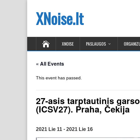
XNoise.lt
XNOISE
PASLAUGOS
ORGANIZU
« All Events
This event has passed.
27-asis tarptautinis gars
(ICSV27). Praha, Čekija
-
2021 Lie 11
2021 Lie 16