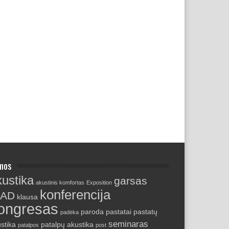
mos
kustika
garsas
akustinis komfortas
Exposition
konferencija
NAD
klausa
ongresas
paroda
pastatai
pastatų
padėka
seminaras
stika
patalpų akustika
patalpos
post