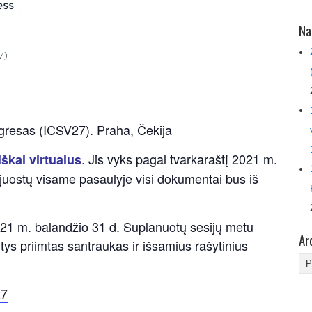
Na
ongresas (ICSV27). Praha, Čekija
.
Jis vyks pagal tvarkaraštį 2021 m.
iškai virtualus
 juostų visame pasaulyje visi dokumentai bus iš
ki 2021 m. balandžio 31 d. Suplanuotų sesijų metu
Ar
intys priimtas santraukas ir išsamius rašytinius
Ar
27