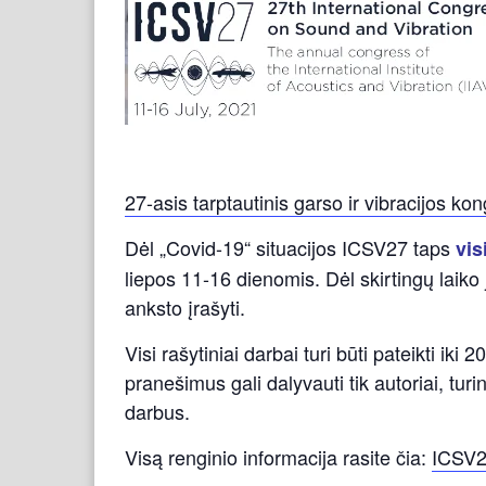
27-asis tarptautinis garso ir vibracijos k
Dėl „Covid-19“ situacijos ICSV27 taps
vis
liepos 11-16 dienomis. Dėl skirtingų laiko
anksto įrašyti.
Visi rašytiniai darbai turi būti pateikti i
pranešimus gali dalyvauti tik autoriai, tur
darbus.
Visą renginio informacija rasite čia:
ICSV