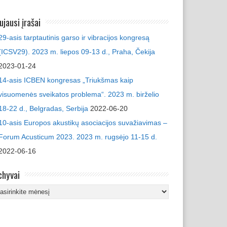
ujausi įrašai
29-asis tarptautinis garso ir vibracijos kongresą
(ICSV29). 2023 m. liepos 09-13 d., Praha, Čekija
2023-01-24
14-asis ICBEN kongresas „Triukšmas kaip
visuomenės sveikatos problema“. 2023 m. birželio
18-22 d., Belgradas, Serbija
2022-06-20
10-asis Europos akustikų asociacijos suvažiavimas –
Forum Acusticum 2023. 2023 m. rugsėjo 11-15 d.
2022-06-16
chyvai
chyvai