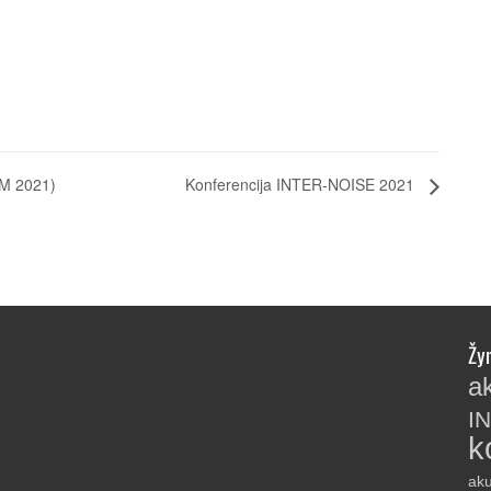
NAM 2021)
Konferencija INTER-NOISE 2021
Žy
a
I
k
aku