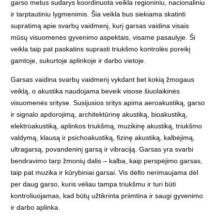
garso metus sudarys koordinuota veikla re­gioniniu, nacionaliniu
ir tarptautiniu lygmenimis. Šia veikla bus siekiama skatinti
supratimą apie svar­bų vaidmenį, kurį garsas vaidina visais
mūsų visuo­me­nės gyvenimo aspektais, visame pasaulyje. Ši
veikla taip pat paskatins suprasti triukšmo kontrolės poreikį
gamtoje, sukurtoje aplinkoje ir darbo vietoje.
Garsas vaidina svarbų vaidmenį vykdant bet kokią žmogaus
veiklą, o akustika naudojama beveik visose šiuolaikinės
visuomenės srityse. Susijusios sritys apima aeroakustiką, garso
ir signalo apdo­ro­jimą, architektūrinę akustiką, bioakustiką,
elektroakustiką, aplinkos triukšmą, muzikinę akustiką, triukšmo
valdymą, klausą ir psichoakustiką, fizinę akustiką, kalbėjimą,
ultragar­są, povandeninį garsą ir vibraciją. Garsas yra svarbi
bendravimo tarp žmonių dalis – kalba, kaip per­spėjimo garsas,
taip pat muzika ir kūrybiniai garsai. Vis dėlto nerimaujama dėl
per daug garso, kuris vėliau tampa triukšmu ir turi būti
kontroliuojamas, kad būtų užtikrinta priimtina ir saugi gyvenimo
ir darbo aplinka.