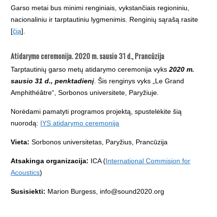
Garso metai bus minimi renginiais, vykstančiais regioniniu,
nacionaliniu ir tarptautiniu lygmenimis. Renginių sąrašą rasite
[
čia
].
Atidarymo ceremonija
.
2020 m. sausio 31 d., Prancūzija
Tarptautinių garso metų atidarymo ceremonija vyks
2020 m.
sausio 31 d., penktadienį
. Šis renginys vyks „Le Grand
Amphithéâtre“, Sorbonos universitete, Paryžiuje.
Norėdami pamatyti programos projektą, spustelėkite šią
nuorodą:
IYS atidarymo ceremonija
Vieta:
Sorbonos universitetas, Paryžius, Prancūzija
Atsakinga organizacija:
ICA (
International Commision for
Acoustics
)
Susisiekti:
Marion Burgess, info@sound2020.org