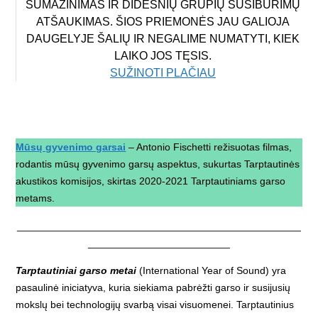
SUMAŽINIMAS IR DIDESNIŲ GRUPIŲ SUSIBŪRIMŲ
ATŠAUKIMAS. ŠIOS PRIEMONĖS JAU GALIOJA
DAUGELYJE ŠALIŲ IR NEGALIME NUMATYTI, KIEK
LAIKO JOS TĘSIS.
SUŽINOTI PLAČIAU
Mūsų gyvenimo garsai
– Antonio Fischetti režisuotas filmas,
rodantis mūsų gyvenimo garsų aspektus, sukurtas Tarptautinės
akustikos komisijos, skirtas 2020-2021 Tarptautiniams garso
metams.
__________________________________________________
_________________________
Tarptautiniai garso metai
(International Year of Sound) yra
pasaulinė iniciatyva, kuria siekiama pabrėžti garso ir susijusių
mokslų bei technologijų svarbą visai visuomenei. Tarptautinius