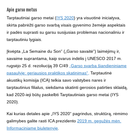
Apie garso metus
Tarptautiniai garso metai (
IYS 2020
) yra visuotinė iniciatyva,
skirta pabrėžti garso svarbą visais gy­venimo žemėje aspektais
ir padės suprasti su garsu susijusias problemas nacionaliniu ir
tarptau­tiniu lygiais.
Įkvėpta „La Semaine du Son“ („Garso savaitė“) laimėjimų ir,
savaime suprantama, kaip svarus indėlis į UNESCO 2017 m.
rugsėjo 25 d. rezoliuciją 39 C/49
„Garso svarba šiandieniniame
pasaulyje: geriausios praktikos skatinimas“,
Tarptautinė
akustikų komisija (ICA) telkia savo vals­tybes nares ir
tarptautinius filialus, siekdama skatinti gerosios patirties sklaidą,
kad 2020‑ieji būtų paskelbti Tarptautiniais garso metai (IYS
2020).
Kai kurias detales apie „IYS 2020“ pagrindus, struktūrą, rėmimo
galimybes galite rasti ICA prezi­dento
2019 m. gegužės mėn.
Informaciniame biuletenyje
.